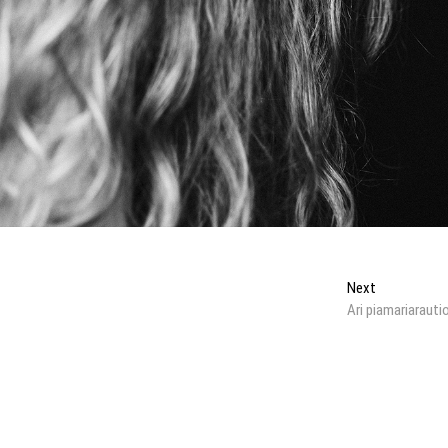
Next
Next
post:
Ari piamariarauti